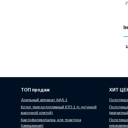
П
І
Ц
ТОП продаж
ХИТ ЦЕ
Доильный аппарат АИД-1
Полотенце
Котел твердотопливный КТП-1 (с чугунной
Полотенце
варочной плитой)
(магнитны
Картофелекопалка для трактора
Полотенце
(смещенная)
нержавею