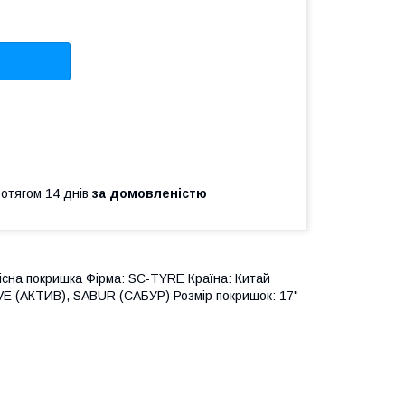
ротягом 14 днів
за домовленістю
існа покришка Фірма: SC-TYRE Країна: Китай
IVE (АКТИВ), SABUR (САБУР) Розмір покришок: 17"