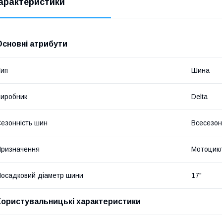
арактеристики
Основні атрибути
ип
Шина
иробник
Delta
езонність шин
Всесезон
ризначення
Мотоцик
осадковий діаметр шини
17"
Користувальницькі характеристики