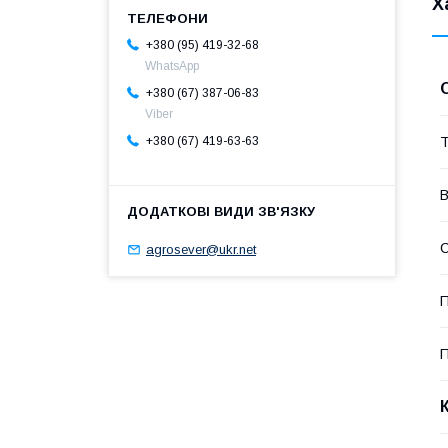
Х
+380 (95) 419-32-68
WhatsApp
+380 (67) 387-06-83
Viber
Т
+380 (67) 419-63-63
В
С
agrosever@ukr.net
П
П