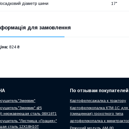
осадковий діаметр шини
17"
нформація для замовлення
іна:
824 ₴
НА
По отзывам покупателей
сушитель"Змеевик"
Картофелесажалка к трактору
сушитель"Змеевик" ө 25
Картофелекопалка КТМ-1С для 
й) нержавеющая сталь 08Х18Т1
(смещенная) грохотного типа
сушитель "Лестница «Грация»"
артофелекопалка к минитракто
щая сталь 12Х18Н10Т
Режущий модуль АМ-80