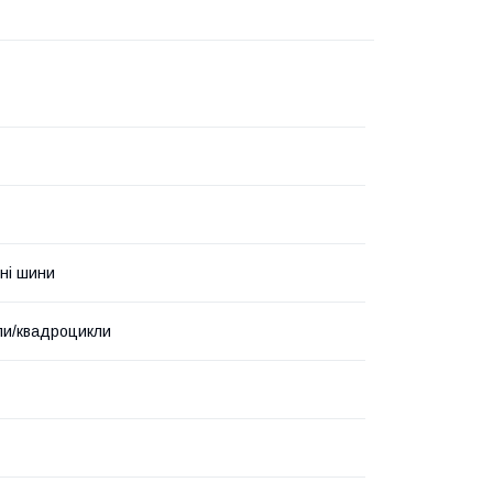
ні шини
ли/квадроцикли