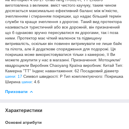
виготовлена ​​з великим. вміст чистого каучуку, таким чином
досягається максимально ефективний баланс між м'якістю,
зчепленням і стиранням покришки, що надає більший термін
служби та краще зчеплення з дорогою. Такий вид протектора
називається туристичний або все дорожній, він призначений
що б однаково зручно пересуватися як дорогами, так і поза
ними. Протектор має чіткий малюнок та підвищену
витривалість, оскільки він повинен витримувати не лише байк
та пілота, але й додаткове спорядження для подорожі. Ця
покришка може використовуватися тільки з камерою, її Ви
можете докупити у нас в магазині. Призначення: Мотоцикли/
квадроцикли Виробник Chaoyang Країна виробник: Китай Тип:
Камерна "TT" Індекс навантаження: 62 Посадковий діаметр
шини: 17
Символ швидкості: P Тип комплектуючого: Покришка
Ширина
шини
: 4.6
Приховати
Характеристики
Основні атрибути