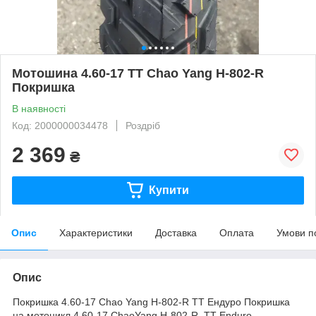
Мотошина 4.60-17 ТТ Chao Yang H-802-R
Покришка
В наявності
Код: 2000000034478
Роздріб
2 369
₴
Купити
Опис
Характеристики
Доставка
Оплата
Умови п
Опис
Покришка 4.60-17 Chao Yang H-802-R TT Ендуро Покришка
на мотоцикл 4.60-17 ChaoYang H-802-R, TT Enduro