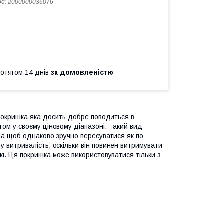
од:
2000000036076
ротягом 14 днів
за домовленістю
покришка яка досить добре поводиться в
антом у своєму ціновому діапазоні. Такий вид
на щоб однаково зручно пересуватися як по
у витривалість, оскільки він повинен витримувати
жі. Ця покришка може використовуватися тільки з