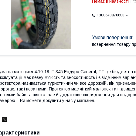
Немає в наявності
К
+380673870683
повернення товару п
ума на мотоцикл 4.10-18, F-345 Ендуро General, TT це бюджетна 
ксплуатації має певну м'якість та зносостійкість і є відмінним варі
ротектора називається туристичний чи все дорожній, він призначе
орогах, так і поза ними. Протектор має чіткий малюнок та підвищен
е тільки байк та пілота, але й додаткове спорядження для подоро
амерою її Ви можете докупити у нас у магазині.
арактеристики