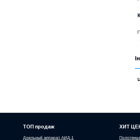
П
І
Ц
ТОП продаж
ХИТ ЦЕ
Доильный аппарат АИД-1
Полотенце