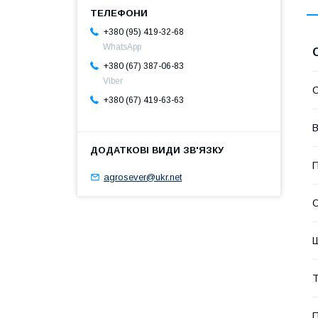
+380 (95) 419-32-68
WhatsApp
+380 (67) 387-06-83
Viber
+380 (67) 419-63-63
В
П
agrosever@ukr.net
С
Т
П