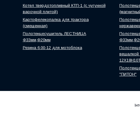
Котел твердотопливный КТП-1 (с чугунной
Полотенце
варочной плитой)
(магнитны
Картофелекопалка для трактора
Полотенце
(смещенная)
нержавею
Полотенцесушитель ЛЕСТНИЦА
Полотенц
Ф33мм,Ф20мм
Ф33мм,Ф2
Резина 6.00-12 для мотоблока
Полотенце
вешалкой )
12Х18Н10
Полотенце
"ПИТОН"