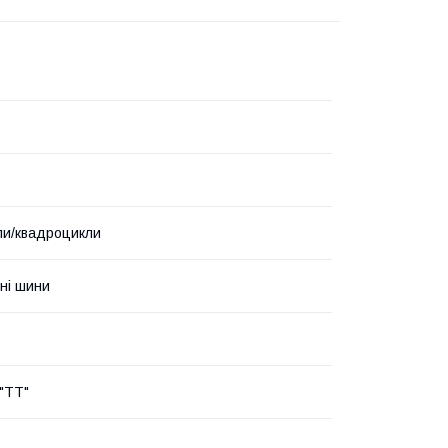
ли/квадроцикли
ні шини
"TT"