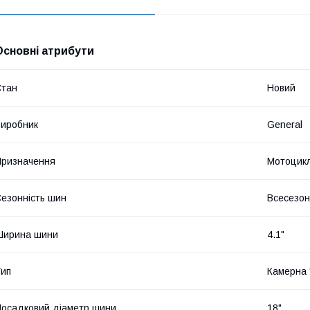
Основні атрибути
Стан
Новий
иробник
General
ризначення
Мотоцик
езонність шин
Всесезон
Ширина шини
4.1"
ип
Камерна 
осадковий діаметр шини
18"