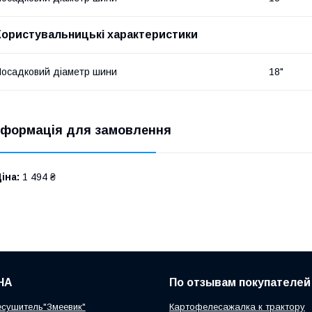
Користувальницькі характеристики
осадковий діаметр шини
18"
нформація для замовлення
іна:
1 494 ₴
НА
По отзывам покупателей
сушитель"Змеевик"
Картофелесажалка к трактору