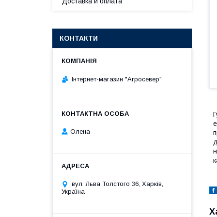
Доставка и оплата
КОНТАКТИ
Інтернет-магазин "Агросевер"
Г
е
Олена
п
д
н
к
вул. Льва Толстого 36, Харків,
Україна
Х