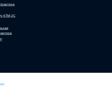
трактора
ру КТМ-2С
льная
рактора
HP
сті