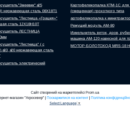
сушитель"Змеевик" ө 25
Картофелекопалка КТМ-1С для 
й) нержавеющая сталь 08Х18Т1
(смещенная) грохотного типа
сушитель "Лестница «Грация»"
артофелекопалка к минитракто
щая сталь 12Х18Н10Т
Режущий модуль АМ-80
есушитель ЛЕСТНИЦА
Измельчитель веток, дров, руби
0мм
машина АМ-120 навесной для т
сушитель "Лестница" ( с
МОТОР-БОЛОТОХОД MRS-18 
 ө 33, ө 20 нержавеющая сталь
Т
сушитель электрический
Сайт створений на маркетплейсі
Prom.ua
Інтернет-магазин "Агросевер" |
Поскаржитися на контент
|
Політика конфіденційно
Select Language
▼