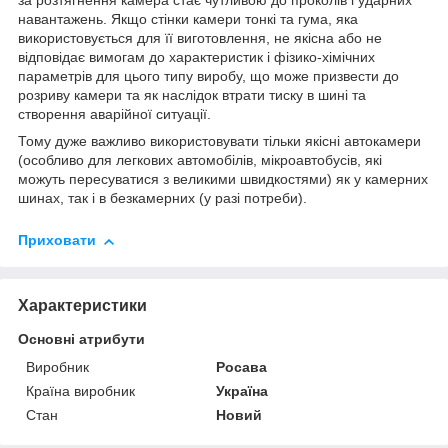
за розтягнення камера стає чутливою до проколів і ударних
навантажень. Якщо стінки камери тонкі та гума, яка
використовується для її виготовлення, не якісна або не
відповідає вимогам до характеристик і фізико-хімічних
параметрів для цього типу виробу, що може призвести до
розриву камери та як наслідок втрати тиску в шині та
створення аварійної ситуації.
Тому дуже важливо використовувати тільки якісні автокамери
(особливо для легкових автомобілів, мікроавтобусів, які
можуть пересуватися з великими швидкостями) як у камерних
шинах, так і в безкамерних (у разі потреби).
Приховати
Характеристики
Основні атрибути
Виробник
Росава
Країна виробник
Україна
Стан
Новий