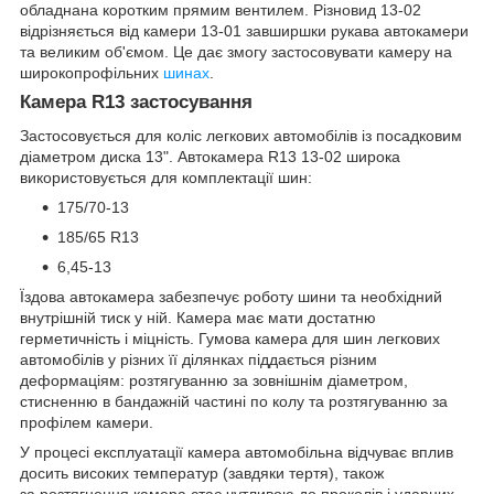
обладнана коротким прямим вентилем. Різновид 13-02
відрізняється від камери 13-01 завширшки рукава автокамери
та великим об'ємом. Це дає змогу застосовувати камеру на
широкопрофільних
шинах
.
Камера R13 застосування
Застосовується для коліс легкових автомобілів із посадковим
діаметром диска 13". Автокамера R13 13-02 широка
використовується для комплектації шин:
175/70-13
185/65 R13
6,45-13
Їздова автокамера забезпечує роботу шини та необхідний
внутрішній тиск у ній. Камера має мати достатню
герметичність і міцність. Гумова камера для шин легкових
автомобілів у різних її ділянках піддається різним
деформаціям: розтягуванню за зовнішнім діаметром,
стисненню в бандажній частині по колу та розтягуванню за
профілем камери.
У процесі експлуатації камера автомобільна відчуває вплив
досить високих температур (завдяки тертя), також