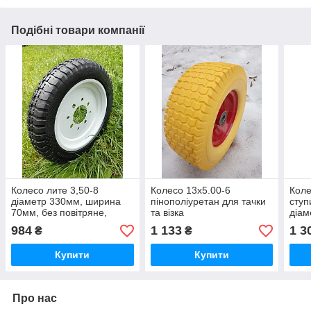
Подібні товари компанії
Колесо лите 3,50-8
Колесо 13х5.00-6
Коле
діаметр 330мм, ширина
пінополіуретан для тачки
ступ
70мм, без повітряне,
та візка
діам
безкамерне гусматик
70мм
984
1 133
1 3
₴
₴
безк
Купити
Купити
Про нас