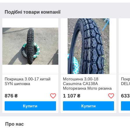
Подібні товари компанії
Покришка 3.00-17 китай
Мотошина 3,00-18
Покр
SYN шиповка
Casumina CA138A
DEL
Моторезина Мото резина
18
876
1 107
633
₴
₴
Купити
Купити
Про нас