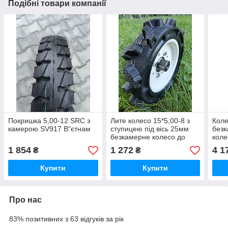
Подібні товари компанії
Покришка 5,00-12 SRC з
Лите колесо 15*5,00-8 з
Коле
камерою SV917 В"єтнам
ступицею під вісь 25мм
безк
безкамерне колесо до
коле
мотоблока , розмір
1 854
1 272
4 1
₴
₴
370*73мм
Купити
Купити
Про нас
83% позитивних з 63 відгуків за рік