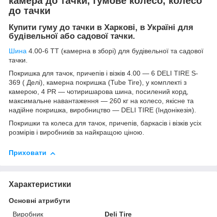
камера до тачки, гумове колесо, колесо
до тачки
Купити гуму до тачки в Харкові, в Україні для
будівельної або садової тачки.
Шина
4.00-6 TT (камерна в зборі) для будівельної та садової
тачки.
Покришка для тачок, причепів і візків 4.00 — 6 DELI TIRE S-
369 ( Делі), камерна покришка (Tube Tire), у комплекті з
камерою, 4 PR — чотиришарова шина, посилений корд,
максимальне навантаження — 260 кг на колесо, якісне та
надійне покришка, виробництво — DELI TIRE (Індонікезія).
Покришки та колеса для тачок, причепів, баркасів і візків усіх
розмірів і виробників за найкращою ціною.
Приховати
Характеристики
Основні атрибути
Виробник
Deli Tire