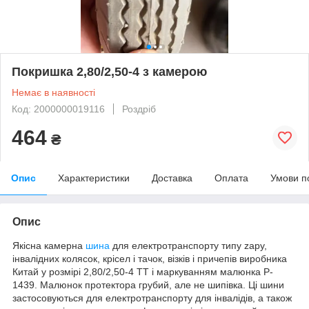
Покришка 2,80/2,50-4 з камерою
Немає в наявності
Код: 2000000019116
Роздріб
464
₴
Опис
Характеристики
Доставка
Оплата
Умови п
Опис
Якісна камерна
шина
для електротранспорту типу zapy,
інвалідних колясок, крісел і тачок, візків і причепів виробника
Китай у розмірі 2,80/2,50-4 TT і маркуванням малюнка P-
1439. Малюнок протектора грубий, але не шипівка. Ці шини
застосовуються для електротранспорту для інвалідів, а також