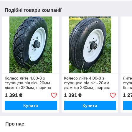
Подібні товари компанії
Колесо лите 4,00-8 з
Колесо лите 4,00-8 з
Лите
ступицею під вісь 20мм
ступицею під вісь 20мм
ступ
діаметр 380мм, ширина
діаметр 380мм, ширина
безк
75мм, без повітряне,
75мм, без повітряне,
мото
1 391
1 391
1 2
₴
₴
безкамерне гусматик
безкамерне гусматик
370
Купити
Купити
Про нас