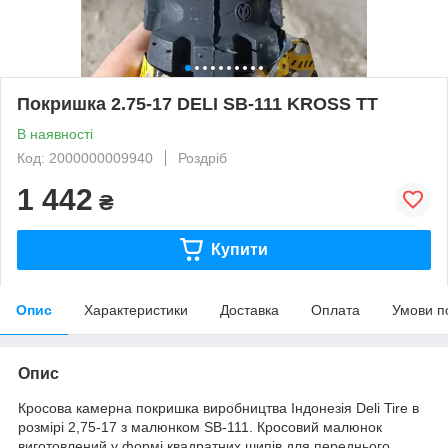
Покришка 2.75-17 DELI SB-111 KROSS TT
В наявності
Код: 2000000009940
Роздріб
1 442
₴
Купити
Опис
Характеристики
Доставка
Оплата
Умови п
Опис
Кросова камерна покришка виробництва Індонезія Deli Tire в
розмірі 2,75-17 з малюнком SB-111. Кросовий малюнок
виготовлений у формі квадратних шипів для переднього