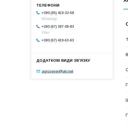
+380 (95) 419-32-68
WhatsApp
+380 (67) 387-06-83
Viber
Т
+380 (67) 419-63-63
В
С
agrosever@ukr.net
П
П