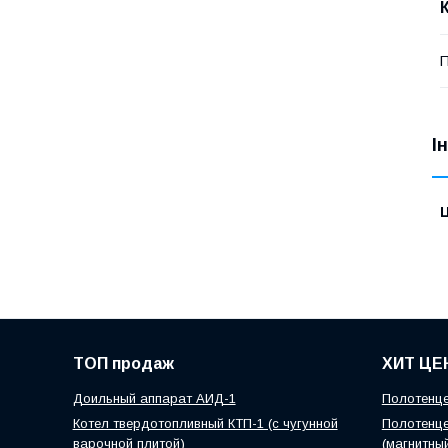
П
І
Ц
ТОП продаж
ХИТ ЦЕ
Доильный аппарат АИД-1
Полотенце
Котел твердотопливный КТП-1 (с чугунной
Полотенце
варочной плитой)
(магнитны