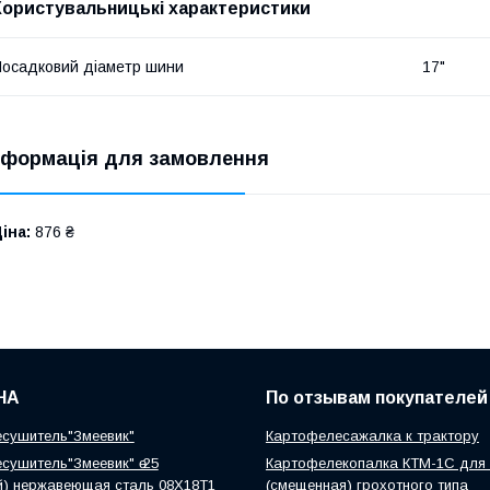
Користувальницькі характеристики
осадковий діаметр шини
17"
нформація для замовлення
іна:
876 ₴
НА
По отзывам покупателей
сушитель"Змеевик"
Картофелесажалка к трактору
сушитель"Змеевик" ө 25
Картофелекопалка КТМ-1С для 
й) нержавеющая сталь 08Х18Т1
(смещенная) грохотного типа