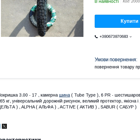
В наявності
Код:
2000
Купити
+380673870683
повернення товару п
окришка 3.00 - 17 , камерна
шина
( Tube Type ), 6 PR - шестишаро
65 кг, універсальний дорожній рисунок, великий протектор, якісна 
ЕЛЬТА ) , ALPHA ( АЛЬФА ) , ACTIVE ( АКТИВ ) , SABUR ( САБУР )
арактеристики