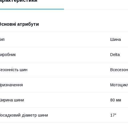
Основні атрибути
ип
Шина
иробник
Delta
езонність шин
Всесезон
ризначення
Мотоцик
Ширина шини
80 мм
осадковий діаметр шини
17"