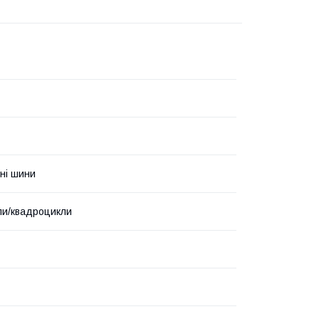
ні шини
ли/квадроцикли