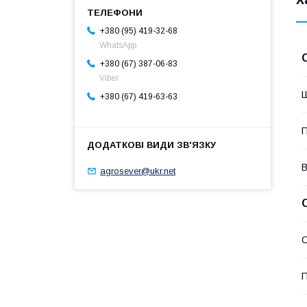
Х
+380 (95) 419-32-68
WhatsApp
+380 (67) 387-06-83
Viber
+380 (67) 419-63-63
П
В
agrosever@ukr.net
С
П