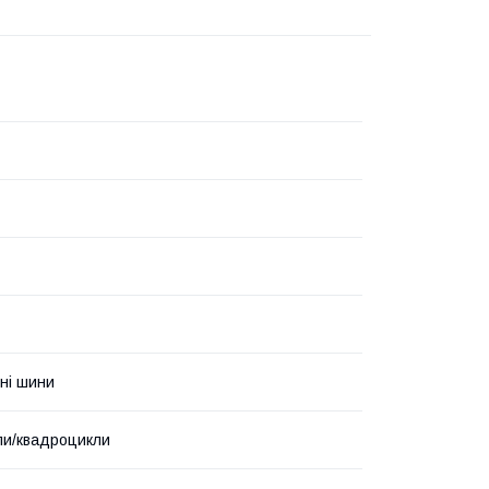
ні шини
ли/квадроцикли