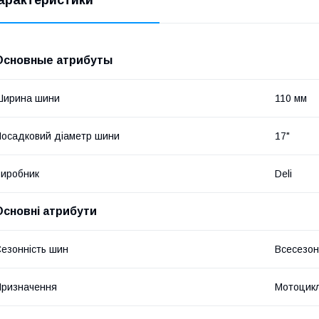
арактеристики
Основные атрибуты
Ширина шини
110 мм
осадковий діаметр шини
17"
иробник
Deli
Основні атрибути
езонність шин
Всесезон
ризначення
Мотоцик