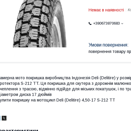
Немає в наявності
К
+380673870683
повернення товару п
амерна мото покришка виробництва Індонезія Deli (Delitire) у роз
ротектора S-212 TT. Ця покришка для скутера з дорожнім малюнком
чеплення з трасою, відмінно підійде для міських покатушок, і по тр
іаметром диска 17 дюймів
упити покришку на мотоцикл Deli (Delitire) 4,50-17 S-212 TT