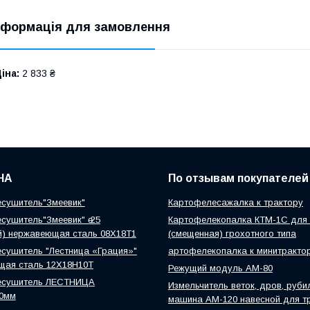
нформація для замовлення
іна:
2 833 ₴
НА
По отзывам покупателей
сушитель"Змеевик"
Картофелесажалка к трактору
сушитель"Змеевик" ө 25
Картофелекопалка КТМ-1С для 
й) нержавеющая сталь 08Х18Т1
(смещенная) грохотного типа
сушитель "Лестница «Грация»"
артофелекопалка к минитракто
щая сталь 12Х18Н10Т
Режущий модуль АМ-80
есушитель ЛЕСТНИЦА
Измельчитель веток, дров, руби
0мм
машина АМ-120 навесной для т