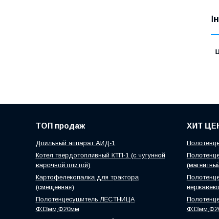
І
Ц
ТОП продаж
ХИТ ЦЕ
Доильный аппарат АИД-1
Полотенце
Котел твердотопливный КТП-1 (с чугунной
Полотенце
варочной плитой)
(магнитны
Картофелекопалка для трактора
Полотенце
(смещенная)
нержавею
Полотенцесушитель ЛЕСТНИЦА
Полотенц
Ф33мм,Ф20мм
Ф33мм,Ф2