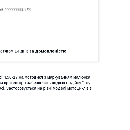
од:
2000000031156
ротягом 14 днів
за домовленістю
мірі 4.50-17 на мотоцикл з маркуванням малюнка
 протектора забезпечить водієві надійну їзду і
асі. Застосовується на різні моделі мотоциклів з