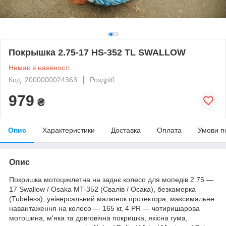
Покрышка 2.75-17 HS-352 TL SWALLOW
Немає в наявності
Код: 2000000024363
Роздріб
979
₴
Опис
Характеристики
Доставка
Оплата
Умови п
Опис
Покришка мотоциклетна на заднє колесо для мопедів 2.75 —
17 Swallow / Osaka MT-352 (Свалів / Осака), безкамерка
(Tubeless), універсальний малюнок протектора, максимальне
навантаження на колесо — 165 кг, 4 PR — чотиришарова
мотошина, м'яка та довговічна покришка, якісна гума,