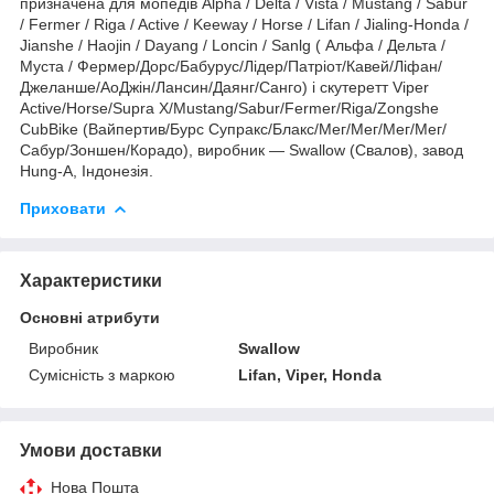
призначена для мопедів Alpha / Delta / Vista / Mustang / Sabur
/ Fermer / Riga / Active / Keeway / Horse / Lifan / Jialing-Honda /
Jianshe / Haojin / Dayang / Loncin / Sanlg ( Альфа / Дельта /
Муста / Фермер/Дорс/Бабурус/Лідер/Патріот/Кавей/Ліфан/
Джеланше/АоДжін/Лансин/Даянг/Санго) і скутеретт Viper
Active/Horse/Supra X/Mustang/Sabur/Fermer/Riga/Zongshe
CubBike (Вайпертив/Бурс Супракс/Блакс/Мег/Мег/Мег/Мег/
Сабур/Зоншен/Корадо), виробник — Swallow (Свалов), завод
Hung-A, Індонезія.
Приховати
Характеристики
Основні атрибути
Виробник
Swallow
Сумісність з маркою
Lifan, Viper, Honda
Умови доставки
Нова Пошта