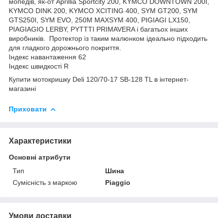
мопедів, як-от Aprillia Sportcity 200, KYMCO DOWNTOWN 200I,
KYMCO DINK 200, KYMCO XCITING 400, SYM GT200, SYM
GTS250I, SYM EVO, 250M MAXSYM 400, PIGIAGI LX150,
PIAGIAGIO LERBY, PYTTTI PRIMAVERA і багатьох інших
виробників. Протектор із таким малюнком ідеально підходить
для гладкого дорожнього покриття.
Індекс навантаження 62
Індекс швидкості R
Купити мотокришку Deli 120/70-17 SB-128 TL в інтернет-
магазині
Приховати
Характеристики
Основні атрибути
Тип
Шина
Сумісність з маркою
Piaggio
Умови доставки