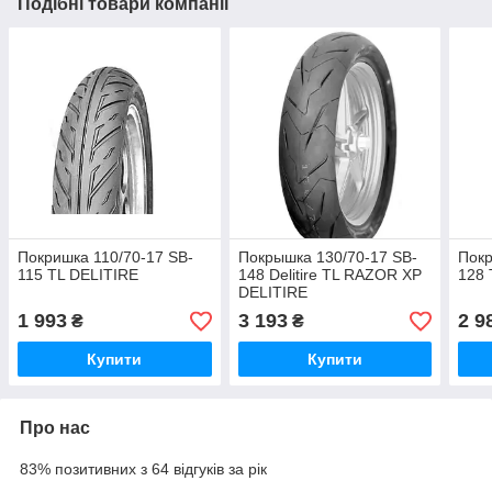
Подібні товари компанії
Покришка 110/70-17 SB-
Покрышка 130/70-17 SB-
Покр
115 TL DELITIRE
148 Delitire TL RAZOR XP
128 
DELITIRE
1 993
3 193
2 9
₴
₴
Купити
Купити
Про нас
83% позитивних з 64 відгуків за рік