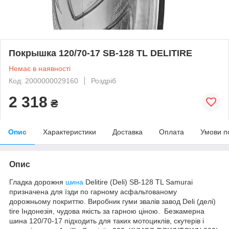
Покрышка 120/70-17 SB-128 TL DELITIRE
Немає в наявності
Код: 2000000029160
Роздріб
2 318
₴
Опис
Характеристики
Доставка
Оплата
Умови п
Опис
Гладка дорожня
шина
Delitire (Deli) SB-128 TL Samurai
призначена для їзди по гарному асфальтованому
дорожньому покриттю. Виробник гуми звалів завод Deli (делі)
tire Індонезія, чудова якість за гарною ціною. Безкамерна
шина 120/70-17 підходить для таких мотоциклів, скутерів і