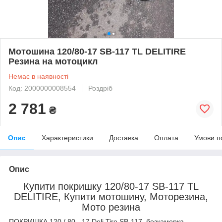
Мотошина 120/80-17 SB-117 TL DELITIRE
Резина на мотоцикл
Немає в наявності
Код: 2000000008554
Роздріб
2 781
₴
Опис
Характеристики
Доставка
Оплата
Умови п
Опис
Купити покришку 120/80-17 SB-117 TL
DELITIRE, Купити мотошину, Моторезина,
Мото резина
ПОКРИШКА 120 / 80 - 17 Deli Tire SB-117, безкамерка,