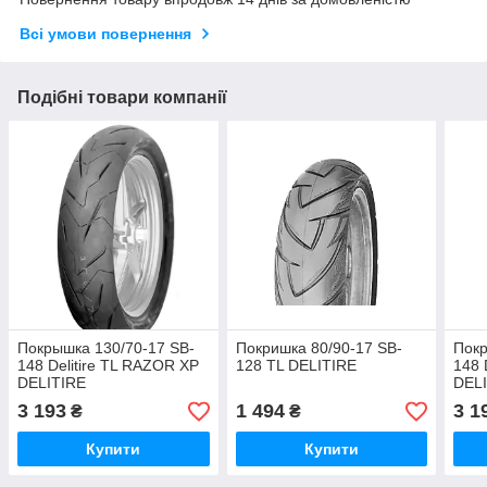
Всі умови повернення
Подібні товари компанії
Покрышка 130/70-17 SB-
Покришка 80/90-17 SB-
Покр
148 Delitire TL RAZOR XP
128 TL DELITIRE
148 
DELITIRE
DEL
3 193
1 494
3 1
₴
₴
Купити
Купити