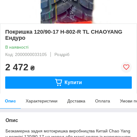
Покришка 120/90-17 H-802-R TL CHAOYANG
Ендуро
В наявності
Код: 2000000033105
Роздріб
2 472
₴
Купити
Опис
Характеристики
Доставка
Оплата
Умови п
Опис
Безкамерна задня мотокришка виробництва Китай Chao Yang
у розмірі 120/90-17 на мопед або максі скутер із маркуванням