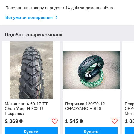
Повернення товару впродовж 14 днів за домовленістю
Всі умови повернення
Подібні товари компанії
Мотошина 4.60-17 ТТ
Покришка 120/70-12
Покр
Chao Yang H-802-R
CHAOYANG H-626
CHA
Покришка
Мот
2 369
1 545
1 0
₴
₴
Купити
Купити