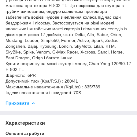
малюнка протектора H-802 TL. Ця покришка для скутера з
грубим шипованим, ендуро малюнком протектора
забезпечить водієві чудове зчеплення колеса під час їзди
бездоріжжям і лісосму. Застосовується на різні моделі
японських і китайських максі скутерів і вітчизняних сепедів із
діаметром диска 17 дюймів, як-от Delta, Alfa, Sabur, Orion,
Mustang, Leader, Simple50, Fermer, Active, Spark, Zodiac,
Zongshen, Bajaj, Hyosung, Loncin, SkyMoto, Lifan, KTM,
SkyBike, Spike, Venom, G-Max Racer, X-cross, Sandi, Horse,
East Dragon, Orign і багато інших.
Купити покришку на максі скутер і мопед Chao Yang 120/90-17
H-802 TL
Шарність: 6PR
Допустимий тиск (Kpa/P.S.I) : 280/41
Максимальне навантаження (Kg/Lbs) : 335/739
Індекс навантаження і швидкості: 70S
Приховати
Характеристики
Основні атрибути