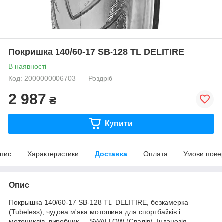
Покришка 140/60-17 SB-128 TL DELITIRE
В наявності
Код: 2000000006703
Роздріб
2 987
₴
Купити
пис
Характеристики
Доставка
Оплата
Умови пове
Опис
Покрышка 140/60-17 SB-128 TL DELITIRE, безкамерка
(Tubeless), чудова м'яка мотошина для спортбайків і
мотоциклів, виробник — SWALLOW (Свалів), Індонезія.