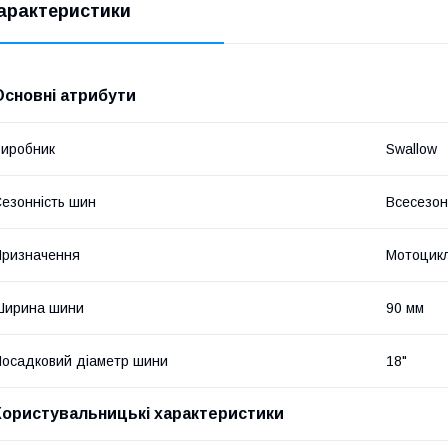
арактеристики
Основні атрибути
иробник
Swallow
езонність шин
Всесезон
ризначення
Мотоцик
Ширина шини
90 мм
осадковий діаметр шини
18"
Користувальницькі характеристики