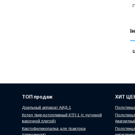
П
І
Ц
ТОП продаж
ХИТ ЦЕ
Доильный аппарат АИД-1
Полотенце
Котел твердотопливный КТП-1 (с чугунной
Полотенце
варочной плитой)
(магнитны
Картофелекопалка для трактора
Полотенце
(смещенная)
нержавею