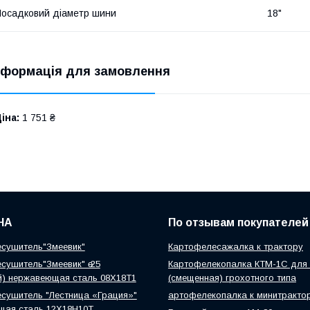
осадковий діаметр шини
18"
нформація для замовлення
іна:
1 751 ₴
НА
По отзывам покупателей
сушитель"Змеевик"
Картофелесажалка к трактору
сушитель"Змеевик" ө 25
Картофелекопалка КТМ-1С для 
й) нержавеющая сталь 08Х18Т1
(смещенная) грохотного типа
сушитель "Лестница «Грация»"
артофелекопалка к минитракто
щая сталь 12Х18Н10Т