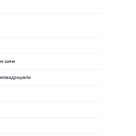
ні шини
ли/квадроцикли