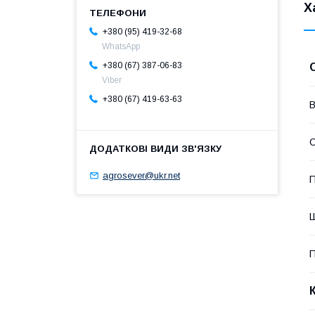
Х
+380 (95) 419-32-68
WhatsApp
+380 (67) 387-06-83
Viber
+380 (67) 419-63-63
В
С
agrosever@ukr.net
П
П