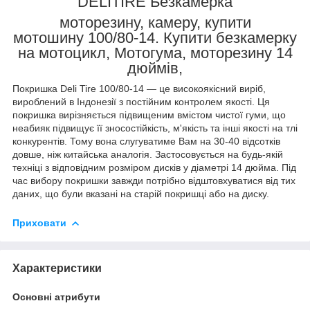
DELITIRE Безкамерка
моторезину, камеру, купити
мотошину 100/80-14. Купити безкамерку
на мотоцикл, Мотогума, моторезину 14
дюймів,
Покришка Deli Tire 100/80-14 — це високоякісний виріб,
вироблений в Індонезії з постійним контролем якості. Ця
покришка вирізняється підвищеним вмістом чистої гуми, що
неабияк підвищує її зносостійкість, м'якість та інші якості на тлі
конкурентів. Тому вона слугуватиме Вам на 30-40 відсотків
довше, ніж китайська аналогія. Застосовується на будь-якій
техніці з відповідним розміром дисків у діаметрі 14 дюйма. Під
час вибору покришки завжди потрібно відштовхуватися від тих
даних, що були вказані на старій покришці або на диску.
Приховати
Характеристики
Основні атрибути