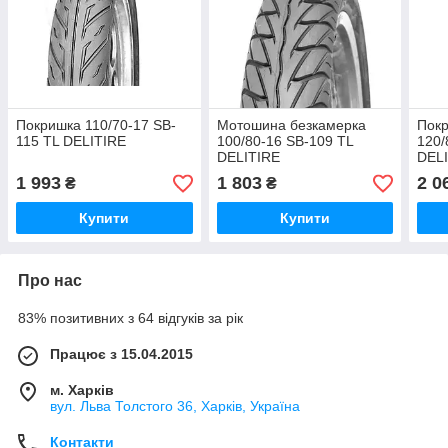
Покришка 110/70-17 SB-
Мотошина безкамерка
Покр
115 TL DELITIRE
100/80-16 SB-109 TL
120/
DELITIRE
DEL
1 993
1 803
2 0
₴
₴
Купити
Купити
Про нас
83% позитивних з 64 відгуків за рік
Працює з 15.04.2015
м. Харків
вул. Льва Толстого 36, Харків, Україна
Контакти