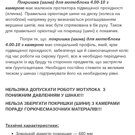
Покришка (шина) для мотоблока 4.00-10 з
камерою
має малюнок протектора підвищеної прохідності
(ялинка). Правильна орієнтація шини на диску (колеса на
мотоблокі) напрямку руху визначається розташуванням
вершини шипів, яка має бути спрямована в бік руху. Також
для правильної орієнтації на покришці (шині) є покажчик.
Попри те, що
покришка (шина) для мотоблока
4.00-10 з камерою
має спеціальний профіль, який, крім
підвищеної прохідності, забезпечує ще й самоочищення коліс
під час роботи на сирому ґрунті, все ж необхідно періодично
очищати їх від бруду та сторонніх предметів, що застрягли
між ґрунтозцепами. Необхідно постійно стежити за великим
тиском у шинах і підтримувати його на необхідному рівні.
НЕЛЬЗЯКА ДОПУСКАТИ РОБОТУ МОТУЛОКА З
ПОНИЖНИМ ДАВЛЕННЯМ У ШІНАХ!!!
НЕЛЬЗА ЗБЕРІГАТИ ПОКРИШКИ (ШИНИ) З КАМЕРАМИ
ПОРАДУ ГОРЮЧЕСМАЗОЧНИХ МАТЕРІАЛІВ!!!
Технічні характеристики:
Зовнішній діаметр покришки — 480 мм