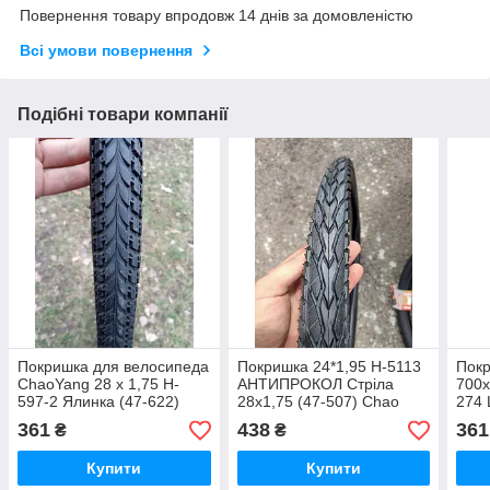
Повернення товару впродовж 14 днів за домовленістю
Всі умови повернення
Подібні товари компанії
Покришка для велосипеда
Покришка 24*1,95 Н-5113
Покр
ChaoYang 28 x 1,75 H-
АНТИПРОКОЛ Стріла
700x
597-2 Ялинка (47-622)
28x1,75 (47-507) Chao
274 
Yang
361
438
361
₴
₴
Купити
Купити