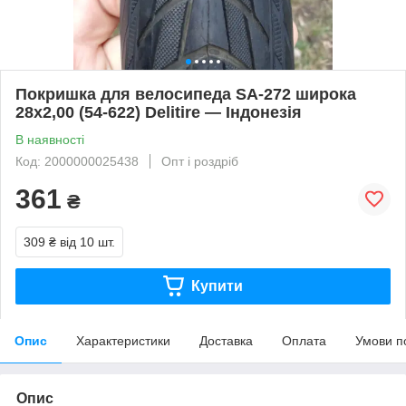
Покришка для велосипеда SA-272 широка
28x2,00 (54-622) Delitire — Індонезія
В наявності
Код: 2000000025438
Опт і роздріб
361
₴
309 ₴
від 10 шт.
Купити
Опис
Характеристики
Доставка
Оплата
Умови п
Опис