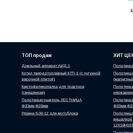
Ц
ТОП продаж
ХИТ ЦЕ
Доильный аппарат АИД-1
Полотенце
Котел твердотопливный КТП-1 (с чугунной
Полотенце
варочной плитой)
(магнитны
Картофелекопалка для трактора
Полотенце
(смещенная)
нержавею
Полотенцесушитель ЛЕСТНИЦА
Полотенц
Ф33мм,Ф20мм
Ф33мм,Ф2
Резина 6.00-12 для мотоблока
Полотенце
вешалкой )
12Х18Н10
Полотенце