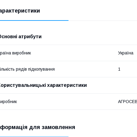
арактеристики
Основні атрибути
раїна виробник
Україна
ількість рядів підкопування
1
Користувальницькі характеристики
иробник
АГРОСЕ
нформація для замовлення