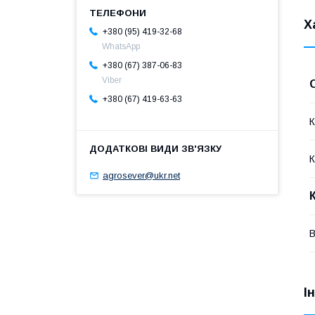
Х
+380 (95) 419-32-68
WhatsApp
+380 (67) 387-06-83
Viber
+380 (67) 419-63-63
К
К
agrosever@ukr.net
В
І