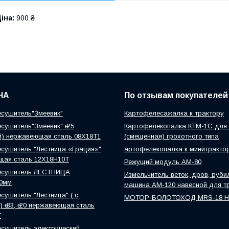
іна:
900 ₴
НА
По отзывам покупателей
сушитель"Змеевик"
Картофелесажалка к трактору
сушитель"Змеевик" ө 25
Картофелекопалка КТМ-1С для 
й) нержавеющая сталь 08Х18Т1
(смещенная) грохотного типа
сушитель "Лестница «Грация»"
артофелекопалка к минитракто
щая сталь 12Х18Н10Т
Режущий модуль АМ-80
есушитель ЛЕСТНИЦА
Измельчитель веток, дров, руби
0мм
машина АМ-120 навесной для т
сушитель "Лестница" ( с
МОТОР-БОЛОТОХОД MRS-18 
 ө 33, ө 20 нержавеющая сталь
Т
сушитель электрический