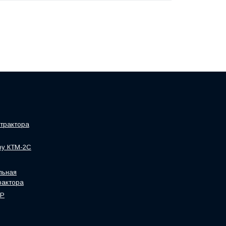
трактора
ру КТМ-2С
льная
рактора
HP