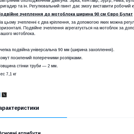
овітряним охолодженням двигуна: Зірка, Кентавр, Зургр, Нива, Була
ригадир та ін. Регулювальний гвинт дає змогу виставити робочий к
Подвійне зчеплення до мотоблока ширина 90 см Євро Булат
а цьому зчепленні є два кріплення, за допомогою яких можна регу
оризонталі. Подвійне зчеплення агрегатується на мотоблок за до
ашого мотоблока.
чепка подвійна універсальна 90 мм (ширина захоплення).
омут посилений поперечними розпірками.
овщина стінки труби — 2 мм.
ес 7,1 кг
арактеристики
Основні атрибути