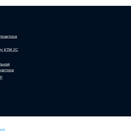
трактора
ру КТМ-2С
льная
рактора
HP
сті