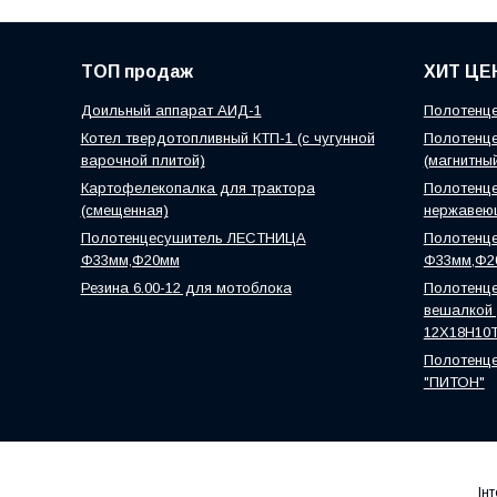
ТОП продаж
ХИТ ЦЕ
Доильный аппарат АИД-1
Полотенце
Котел твердотопливный КТП-1 (с чугунной
Полотенце
варочной плитой)
(магнитны
Картофелекопалка для трактора
Полотенце
(смещенная)
нержавею
Полотенцесушитель ЛЕСТНИЦА
Полотенц
Ф33мм,Ф20мм
Ф33мм,Ф2
Резина 6.00-12 для мотоблока
Полотенце
вешалкой )
12Х18Н10
Полотенце
"ПИТОН"