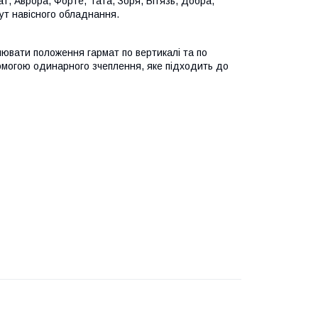
т, Аврора, Форте, Тата, Зоря, Вітязь, Добра,
ут навісного обладнання.
лювати положення гармат по вертикалі та по
помогою одинарного зчеплення, яке підходить до