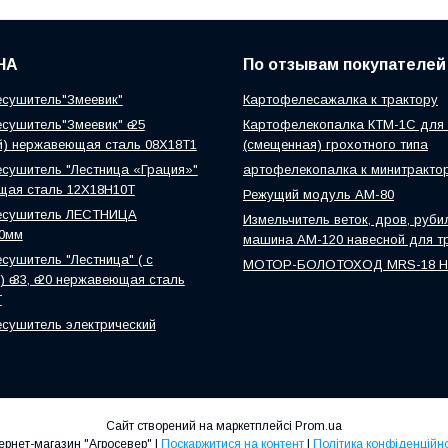
НА
По отзывам покупателей
сушитель"Змеевик"
Картофелесажалка к трактору
сушитель"Змеевик" ө 25
Картофелекопалка КТМ-1С для 
й) нержавеющая сталь 08Х18Т1
(смещенная) грохотного типа
сушитель "Лестница «Грация»"
артофелекопалка к минитракто
щая сталь 12Х18Н10Т
Режущий модуль АМ-80
есушитель ЛЕСТНИЦА
Измельчитель веток, дров, руби
0мм
машина АМ-120 навесной для т
сушитель "Лестница" ( с
МОТОР-БОЛОТОХОД MRS-18 
 ө 33, ө 20 нержавеющая сталь
Т
сушитель электрический
Сайт створений на маркетплейсі
Prom.ua
Інтернет-магазин "Агросевер" |
Поскаржитися на контент
|
Політика конфіденційно