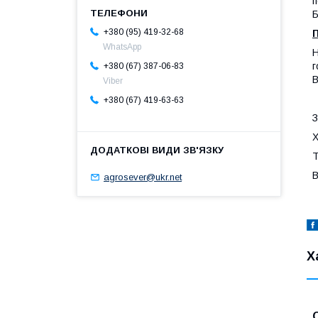
п
Б
+380 (95) 419-32-68
WhatsApp
Н
г
+380 (67) 387-06-83
В
Viber
+380 (67) 419-63-63
З
Х
Т
В
agrosever@ukr.net
Х