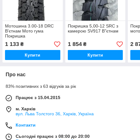
Мотошина 3.00-18 DRC
Покришка 5,00-12 SRC з
Покр
В'єтнам Мото гума
камерою SV917 В"єтнам
мото
Покришка
1 133
1 854
2 8
₴
₴
Купити
Купити
Про нас
83% позитивних з 63 відгуків за рік
Працює з 15.04.2015
м. Харків
вул. Льва Толстого 36, Харків, Україна
Контакти
Сьогодні працює з 08:00 до 20:00