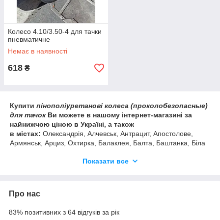
Колесо 4.10/3.50-4 для тачки
пневматичне
Немає в наявності
618
₴
Купити
пінополіуретанові колеса (проколобезопасные)
для тачок
Ви можете в нашому інтернет-магазині за
найнижчою ціною в Україні, а також
в
містах:
Олександрія, Алчевськ, Антрацит, Апостолове,
Армянськ, Арциз, Охтирка, Балаклея, Балта, Баштанка, Біла
Церква, Білгород-Дністровський, Бердичів, Бердянськ,
Показати все
Бобринець, Болград, Бровари, Бориспіль, Броди, Буринь,
Васильків, Верхньодніпровськ, Вижниця, Вишневе, Вінниця,
Володимир-Волинський, Вознесенськ, Вишгород, Гадяч,
Генічеськ, Глобине, Глухів, Городище, Містечко, Гребінка,
Про нас
Дніпропетровськ, Дніпродзержинськ, Долина, Долинська,
Дрогобич, Дубно, Дунаївці, Жовті Води, Житомир, Запоріжжя,
83% позитивних з 64 відгуків за рік
Звенигородка, Зіньків, Знам'янка, Золотоноша, Івано-