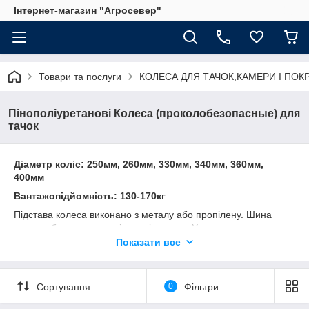
Інтернет-магазин "Агросевер"
Товари та послуги
КОЛЕСА ДЛЯ ТАЧОК,КАМЕРИ І ПО
Пінополіуретанові Колеса (проколобезопасные) для
тачок
Діаметр коліс: 250мм, 260мм, 330мм, 340мм, 360мм,
400мм
Вантажопідйомність: 130-170кг
Підстава колеса виконано з металу або пропілену. Шина
проколобезопасная з пінополіуретану. У колесах
встановлений якісний кульковий або роликовий підшипник.
Показати все
Проколобезопасные колеса володіють відмінними
амортизаційними характеристиками і дбайливим ставленням
до поверхні підлоги.
Сортування
0
Фільтри
Пінополіуретанові колеса призначені для переміщення