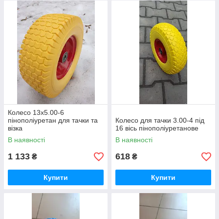
легких вантажів на грубому покритті і пересіченій місцевості.
Застосовуються на садових візках, дорожньо-будівельному
обладнанні, ручних візках.
Колесо 13х5.00-6
пінополіуретан для тачки та
Колесо для тачки 3.00-4 під
візка
16 вісь пінополіуретанове
В наявності
В наявності
1 133
618
₴
₴
Купити
Купити