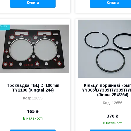
Купити
Купити
Прокладка ГБЦ D-100mm
Кільця поршневі ком
TY2100 (Xingtai 244)
YY385/BY385T/Y385T/
(Jinma 254/264)
12655
12656
165 ₴
370 ₴
В наявності
В наявності