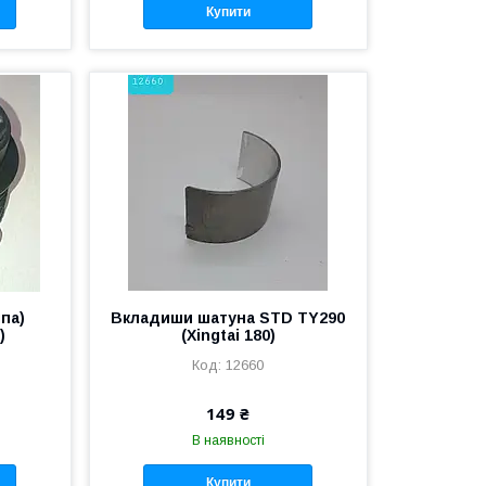
Купити
па)
Вкладиши шатуна STD TY290
)
(Xingtai 180)
12660
149 ₴
В наявності
Купити