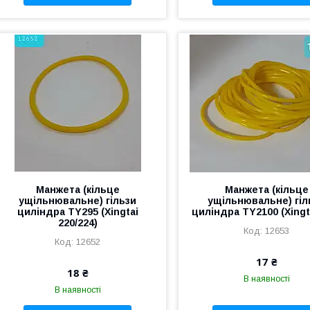
Манжета (кільце
Манжета (кільце
ущільнювальне) гільзи
ущільнювальне) гіл
циліндра TY295 (Xingtai
циліндра TY2100 (Xingt
220/224)
12653
12652
17 ₴
18 ₴
В наявності
В наявності