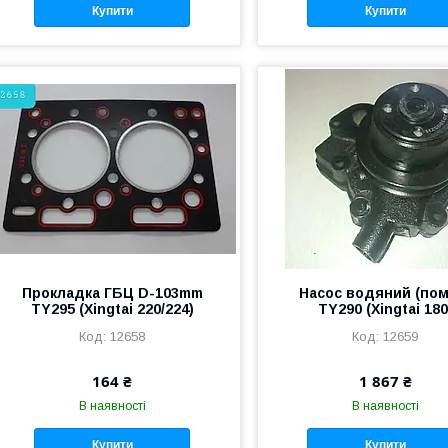
Купити
Купити
Прокладка ГБЦ D-103mm
Насос водяний (пом
TY295 (Xingtai 220/224)
TY290 (Xingtai 180
12658
12659
164 ₴
1 867 ₴
В наявності
В наявності
Купити
Купити