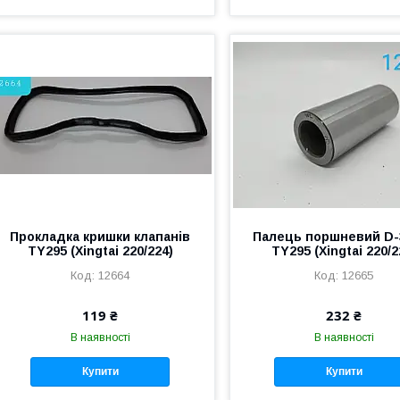
Прокладка кришки клапанів
Палець поршневий D
TY295 (Xingtai 220/224)
TY295 (Xingtai 220/2
12664
12665
119 ₴
232 ₴
В наявності
В наявності
Купити
Купити