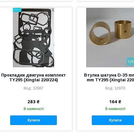
Прокладки двигуна комплект
Втулка шатуна D-35 m
TY295 (Xingtai 220/224)
mm TY295 (Xingtai 220
12667
12670
283 ₴
164 ₴
В наявності
В наявності
Купити
Купити