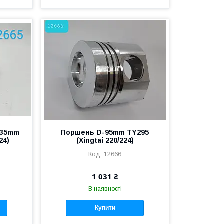
-35mm
Поршень D-95mm TY295
24)
(Xingtai 220/224)
12666
1 031 ₴
В наявності
Купити