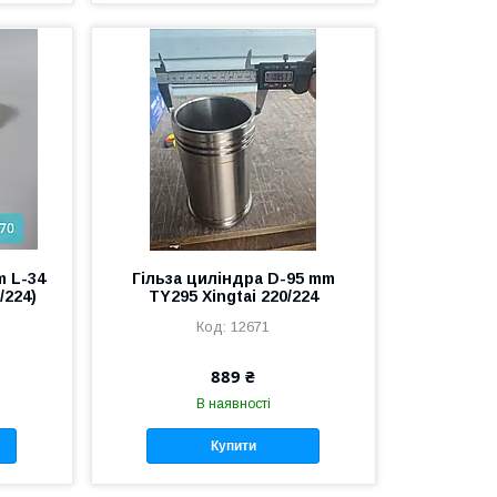
m L-34
Гільза циліндра D-95 mm
/224)
TY295 Xingtai 220/224
12671
889 ₴
В наявності
Купити