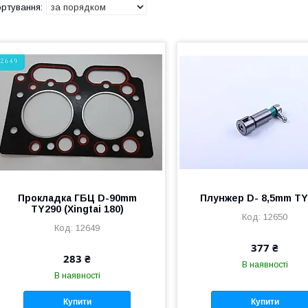
Прокладка ГБЦ D-90mm
Плунжер D- 8,5mm TY
TY290 (Xingtai 180)
12650
12649
377 ₴
283 ₴
В наявності
В наявності
Купити
Купити