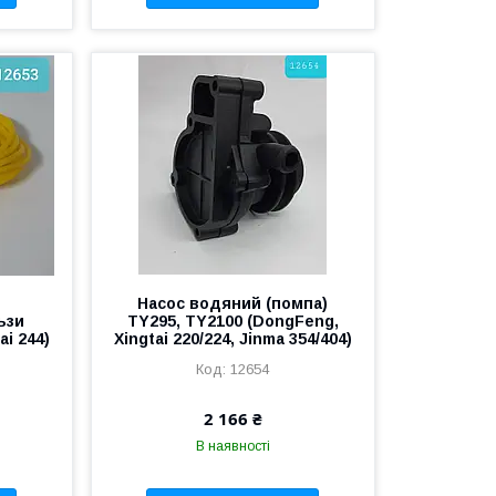
Насос водяний (помпа)
ьзи
TY295, TY2100 (DongFeng,
ai 244)
Xingtai 220/224, Jinma 354/404)
12654
2 166 ₴
В наявності