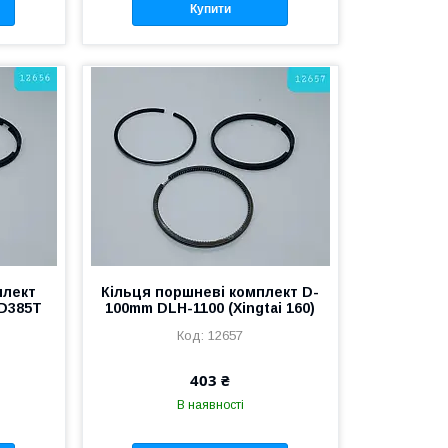
Купити
плект
Кільця поршневі комплект D-
YD385T
100mm DLH-1100 (Xingtai 160)
12657
403 ₴
В наявності