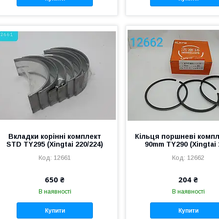
Вкладки корінні комплект
Кільця поршневі компл
STD TY295 (Xingtai 220/224)
90mm TY290 (Xingtai 
12661
12662
650 ₴
204 ₴
В наявності
В наявності
Купити
Купити