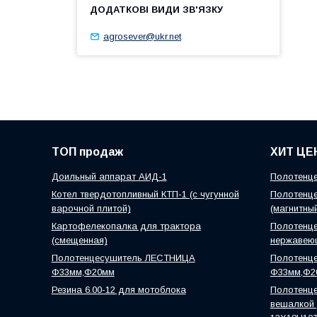
agrosever@ukr.net
ТОП продаж
ХИТ ЦЕ
Доильный аппарат АИД-1
Полотенце
Котел твердотопливный КТП-1 (с чугунной
Полотенце
варочной плитой)
(магнитны
Картофелекопалка для трактора
Полотенце
(смещенная)
нержавею
Полотенцесушитель ЛЕСТНИЦА
Полотенц
Ф33мм,Ф20мм
Ф33мм,Ф2
Резина 6.00-12 для мотоблока
Полотенце
вешалкой )