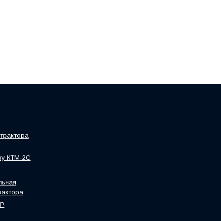
трактора
ру КТМ-2С
льная
рактора
HP