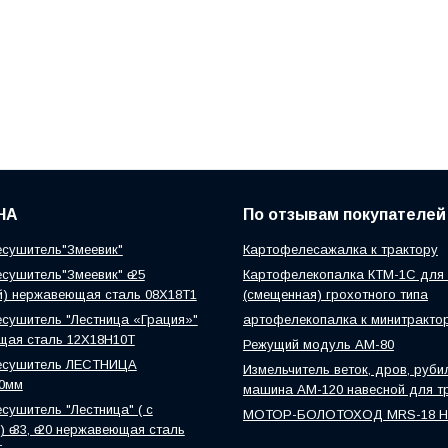
НА
По отзывам покупателей
сушитель"Змеевик"
Картофелесажалка к трактору
сушитель"Змеевик" ө 25
Картофелекопалка КТМ-1С для 
й) нержавеющая сталь 08Х18Т1
(смещенная) грохотного типа
сушитель "Лестница «Грация»"
артофелекопалка к минитракто
щая сталь 12Х18Н10Т
Режущий модуль АМ-80
есушитель ЛЕСТНИЦА
Измельчитель веток, дров, руби
0мм
машина АМ-120 навесной для т
сушитель "Лестница" ( с
МОТОР-БОЛОТОХОД MRS-18 
 ө 33, ө 20 нержавеющая сталь